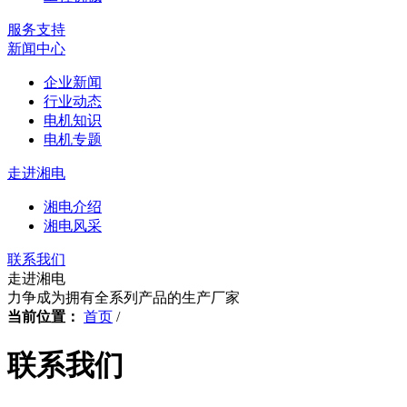
服务支持
新闻中心
企业新闻
行业动态
电机知识
电机专题
走进湘电
湘电介绍
湘电风采
联系我们
走进湘电
力争成为拥有全系列产品的生产厂家
当前位置：
首页
/
联系我们