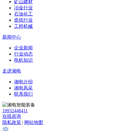
矿山建材
冶金行业
石油化工
造纸行业
工程机械
新闻中心
企业新闻
行业动态
电机知识
走进湘电
湘电介绍
湘电风采
联系我们
18932448411
在线咨询
隐私政策
|
网站地图