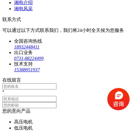
湘电介绍
湘电风采
联系方式
可以通过以下方式联系我们，我们将24小时全天候为您服务
全国咨询热线
18932448411
出口业务
0731-88224499
技术支持
15388951937
在线留言
*
您的意向产品
高压电机
低压电机