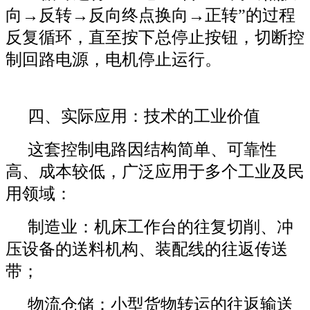
向→反转→反向终点换向→正转”的过程
反复循环，直至按下总停止按钮，切断控
制回路电源，电机停止运行。
四、实际应用：技术的工业价值
这套控制电路因结构简单、可靠性
高、成本较低，广泛应用于多个工业及民
用领域：
制造业：机床工作台的往复切削、冲
压设备的送料机构、装配线的往返传送
带；
物流仓储：小型货物转运的往返输送