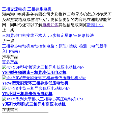
三相交流电机
三相异步电机
湖南湘电智能装备有限公司为您推荐
三相异步电机自动往返正
反转控制电路原理与应用
，更多新更新的内容尽在湘电智能官
网，同时你还可以了解
电机知识
其他信息或浏览
新闻中心
。
上一条
三相异步电机接线不求人，3步搞定星形/三角形接法
下一条
三相异步电动机点动控制电路：原理+接线+检测（电气新手
入门指南）
推荐产品
更多产品
YSP型变频调速三相异步低压电动机
YRW型无刷无环三相异步低压电动机
YR小型三相异步低压电动机
Y系列大型卧式三相异步高压电动机
在线留言