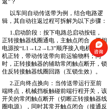
返”？
以车间自动传送带为例，结合电路逻
辑，其自动往返过程可拆解为以下步骤：
1.启动阶段：按下电路总启动按钮，
正转接触器线圈通电，主触点闭合，三相
电源按“L1→L2→L3”顺序接入电机，电
机正转，带动传送带向前运输物料；同
时，正转接触器的辅助常闭触点断开，锁
住反转接触器线圈回路（互锁生效）。
2.正向终点换向：当传送带运行至前
端终点，机械挡板触碰前端行程开关，该
开关的常闭触点断开（切断正转接触器线
圈电源），同时其常开触点闭合（接通反