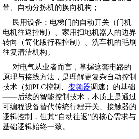
带、自动分拣机的换向机构；
民用设备：电梯门的自动开关（门机
电机往返控制）、家用扫地机器人的边界
转向（简化版行程控制）、洗车机的毛刷
往复清洁机构。
对电气从业者而言，掌握这套电路的
原理与接线方法，是理解更复杂自动控制
技术（如PLC控制、
变频器
调速）的基础
——后续的智能控制技术，本质上是通过
可编程设备替代传统行程开关、接触器的
逻辑控制，但其“自动往返”的核心需求与
基础逻辑始终一致。