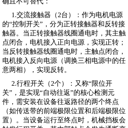
确且不可替代：
1.交流接触器（2台）：作为电机电源
的“控制开关”，分为正转接触器和反转接
触器。当正转接触器线圈通电时，其主触
点闭合，电机接入正向电源，实现正转；
当反转接触器线圈通电时，主触点闭合，
电机接入反向电源（调换三相电源中的任
意两相），实现反转。
2.行程开关（2个）：又称“限位开
关”，是实现“自动往返”的核心检测元
件，需安装在设备往返路径的两个终点
（如传送带的前端极限位置和后端极限位
置）。当设备运行至终点时，机械挡板会