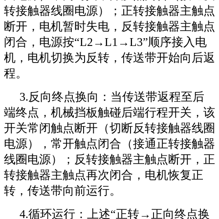
转接触器线圈电源）；正转接触器主触点
断开，电机暂时失电，反转接触器主触点
闭合，电源按“L2→L1→L3”顺序接入电
机，电机切换为反转，传送带开始向后返
程。
3.反向终点换向：当传送带返程至后
端终点，机械挡板触碰后端行程开关，该
开关常闭触点断开（切断反转接触器线圈
电源），常开触点闭合（接通正转接触器
线圈电源）；反转接触器主触点断开，正
转接触器主触点再次闭合，电机恢复正
转，传送带向前运行。
4.循环运行：上述“正转→正向终点换