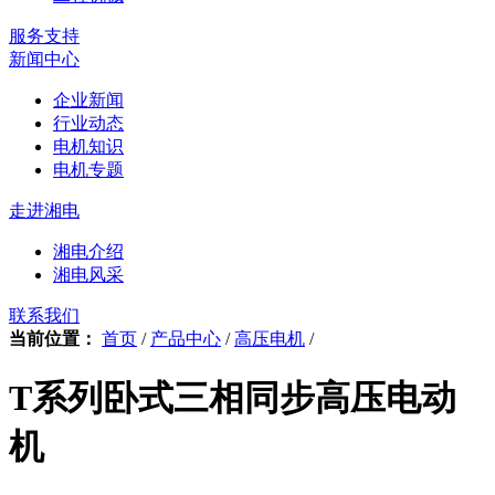
服务支持
新闻中心
企业新闻
行业动态
电机知识
电机专题
走进湘电
湘电介绍
湘电风采
联系我们
当前位置：
首页
/
产品中心
/
高压电机
/
T系列卧式三相同步高压电动
机