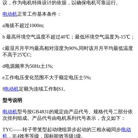
议，作为电机特殊设计的依据，以确保电机可靠运行。
电动机
正常工作基本条件：
a海拔不超过1000m;
b 最高环境空气温度不超过40℃；最低环境空气温度为-15℃；
c最湿月月平均最高相对湿度为90%,同时该月月平均最低温度
不高于25℃C;
d电源频率为50Hz土1%;
e工作电压变化范围不大于额定电压士5%;
f
电动机
定额为连续工作制S1。
型号说明
电动机
型号按GB4831的规定由产品代号、规格代号二部分依
次排列组成。产品代号由电机系列代号表示，含义如下：
TYC——转子带笼型起动绕组异步起动的三相永磁同步
电动
机
，IE4效率等级，国标能效等级1级。