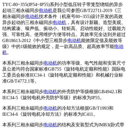
TYC-80~355(IP54~IP55)系列小型低压转子带笼型绕组的异步
起动三相永磁同步
电动机
是我公司参照GB/T22711-2019《三
相永磁同步
电动机
技术条件（机座号80~355)设计开发的高效
异步起动的三相永磁同步
电动机
，具有设计新颖、造型美观、
结构紧凑、噪声低、振动小、转矩高、启动性能好、过载能力
强、可靠性高、使用维护方便等特点。其效率完全达到并超过
GB18613-2012《中小型三相异步
电动机
能效限定值及能效等
级》中的1级能效的规定，是一款高品质、超高效率节能
电动
机
。
本系列三相永磁同步
电动机
的功率等级、电气性能和安装尺寸
及公差均符合国家标准GB755《旋转电机定额和性能》国际电
工委员会标准IEC34-1《旋转电机定额和性能》和机械行业标
准GB/T4772.1等。
本系列三相永磁同步
电动机
的外壳防护等级根据GB4942.1和
IEC34-5《旋转电机外壳防护等级》的标准为IP55。
本系列三相永磁同步
电动机
的冷却方法根据GB/T1993和
IEC34-6《旋转电机冷却方法》的标准为IC411。
本系列三相永磁同步
电动机
的结构及安装型式为IMB3(卧式带