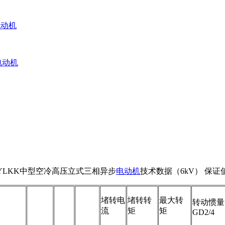
电动机
电动机
YLKK中型空冷高压立式三相异步
电动机
技术数据（6kV） 保证
堵转电
堵转转
最大转
转动惯量
流
矩
矩
GD2/4