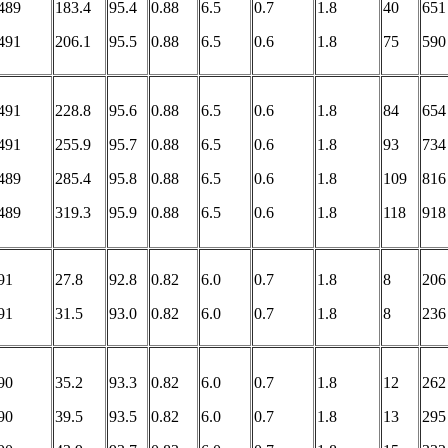
489
183.4
95.4
0.88
6.5
0.7
1.8
40
651
491
206.1
95.5
0.88
6.5
0.6
1.8
75
590
491
228.8
95.6
0.88
6.5
0.6
1.8
84
654
491
255.9
95.7
0.88
6.5
0.6
1.8
93
734
489
285.4
95.8
0.88
6.5
0.6
1.8
109
816
489
319.3
95.9
0.88
6.5
0.6
1.8
118
918
91
27.8
92.8
0.82
6.0
0.7
1.8
8
206
91
31.5
93.0
0.82
6.0
0.7
1.8
8
236
90
35.2
93.3
0.82
6.0
0.7
1.8
12
262
90
39.5
93.5
0.82
6.0
0.7
1.8
13
295