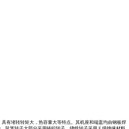
，具有堵转转矩大，热容量大等特点。其机座和端盖均由钢板焊
，鼠笼转子大部分采用铸铝转子，绕线转子采用 F 级绝缘材料