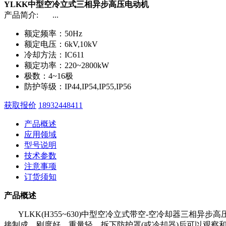
YLKK中型空冷立式三相异步高压电动机
产品简介:
...
额定频率：
50Hz
额定电压：
6kV,10kV
冷却方法：
IC611
额定功率：
220~2800kW
极数：
4~16极
防护等级：
IP44,IP54,IP55,IP56
获取报价
18932448411
产品概述
应用领域
型号说明
技术参数
注意事项
订货须知
产品概述
YLKK(H355~630)中型空冷立式带空-空冷却器三相异步高
接制成，刚度好、重量轻，拆下防护罩(或冷却器)后可以观察