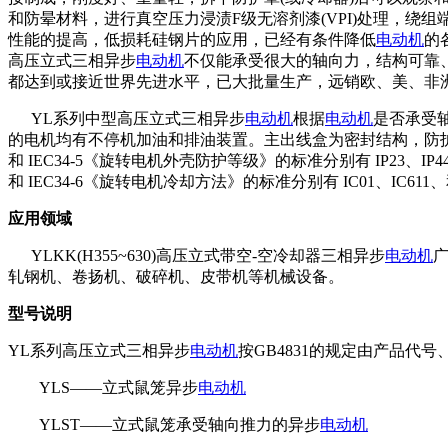
和防晕材料，进行真空压力浸渍F级无溶剂漆(VPI)处理，绕
性能的提高，低损耗硅钢片的应用，已经有条件降低
电动机
的
高压立式三相异步
电动机
不仅能承受很大的轴向力，结构可靠
都达到或接近世界先进水平，已大批量生产，远销欧、美、非洲
YL系列中型高压立式三相异步
电动机
根据
电动机
是否承受
的电机均有不停机加油和排油装置。主出线盒为密封结构，防护
和 IEC34-5《旋转电机外壳防护等级》的标准分别有 IP23、IP44 、I
和 IEC34-6《旋转电机冷却方法》的标准分别有 IC01、I
应用领域
YLKK(H355~630)高压立式带空-空冷却器三相异步
电动机
轧钢机、卷扬机、破碎机、皮带机等机械设备。
型号说明
YL系列高压立式三相异步
电动机
按GB4831的规定由产品
YLS——立式鼠笼异步
电动机
YLST——立式鼠笼承受轴向推力的异步
电动机