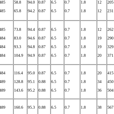
485
58.8
94.0
0.87
6.5
0.7
1.8
12
205
485
65.8
94.2
0.87
6.5
0.7
1.8
12
231
485
73.8
94.4
0.87
6.5
0.7
1.8
12
262
484
83.0
94.6
0.87
6.5
0.7
1.8
19
290
484
93.3
94.8
0.87
6.5
0.7
1.8
19
329
484
104.9
94.9
0.87
6.5
0.7
1.8
20
371
484
116.4
95.0
0.87
6.5
0.7
1.8
20
415
489
128.8
95.1
0.88
6.5
0.7
1.8
34
450
489
143.6
95.2
0.88
6.5
0.7
1.8
36
504
489
160.6
95.3
0.88
6.5
0.7
1.8
38
567