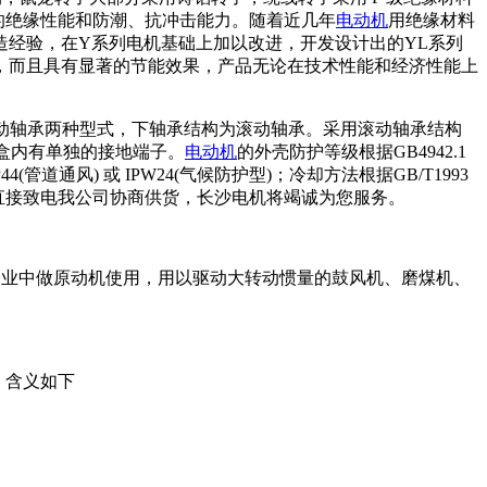
的绝缘性能和防潮、抗冲击能力。随着近几年
电动机
用绝缘材料
造经验，在Y系列电机基础上加以改进，开发设计出的YL系列
，而且具有显著的节能效果，产品无论在技术性能和经济性能上
动轴承两种型式，下轴承结构为滚动轴承。采用滚动轴承结构
，盒内有单独的接地端子。
电动机
的外壳防护等级根据GB4942.1
4(管道通风) 或 IPW24(气候防护型)；冷却方法根据GB/T1993
方式，可直接致电我公司协商供货，长沙电机将竭诚为您服务。
企业中做原动机使用，用以驱动大转动惯量的鼓风机、磨煤机、
，含义如下