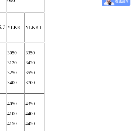
 J
YLKK
YLKKT
3050
3350
3120
3420
3250
3550
3400
3700
4050
4350
4100
4400
4150
4450