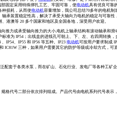
组端部固定采用特殊绑扎工艺、牢固可靠，使
电动机
具有优良可靠
各种损耗，从而使
电动机
容量增加，我公司总结70多年的电机制
、轴承装置稳定性高，解决了承受大轴向力电机的稳定与可靠性
、港澳等 20 多个国家和地区及全国各地，深受用户欢迎。
轴向推力或承受轴向推力的大小,电机上轴承结构有滚动轴承和滑
标准为 IP54；出线盒的进线孔可朝上、下、左、右四周转换
P54、IP55 和 IP56 等五种。IP23
电动机
可按用户要求制成 IP4
C611、和 IC81W 三种，如果用户需要其它的防护等级或冷却
广泛配套于各类水泵，而在矿山、石化行业、发电厂等各种工矿
代号、规格代号二部分依次排列组成。产品代号由电机系列代号表示